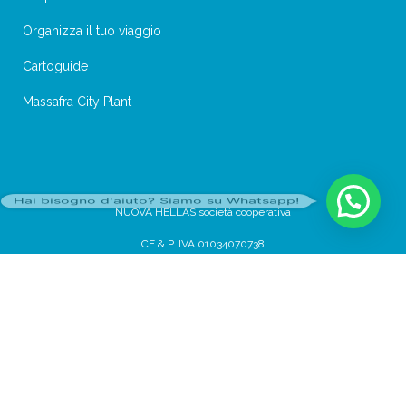
Organizza il tuo viaggio
Cartoguide
Massafra City Plant
Hai bisogno d'aiuto? Siamo su Whatsapp!
NUOVA HELLAS società cooperativa
CF & P. IVA 01034070738
Centro Privacy
Think, develop, enjoy -
Dotcom web agency