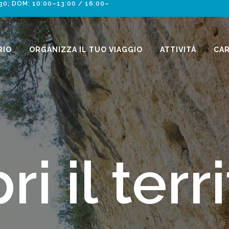
30; DOM: 10:00–13:00 / 16:00–
RIO
ORGANIZZA IL TUO VIAGGIO
ATTIVITÀ
CA
ati conqu