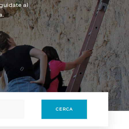
re.
CERCA