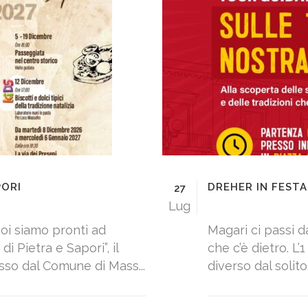
PORI
DREHER IN FESTA
27
Lug
oi siamo pronti ad
Magari ci passi d
di Pietra e Sapori”, il
che c’è dietro. L’1
sso dal Comune di Mass...
diverso dal solito.