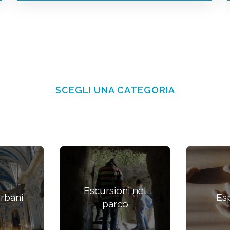
SCEGLI UNA CATEGORIA
Escursioni nel
urbani
Es
parco